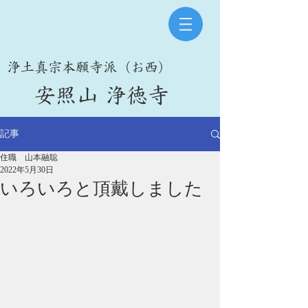
​浄土真宗本願寺派（お西）
​安照山 浄徳寺
記事
住職 山本融聡
2022年5月30日
いろいろと頂戴しました