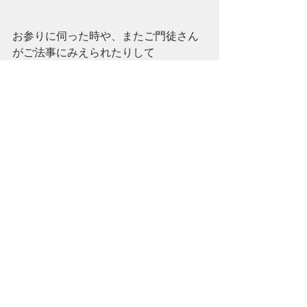
お参りに伺った時や、またご門徒さん
がご法事にみえられたりして
いろいろと頂戴しました。
アスパラは春の香りがします。
お花もプリザーブドフラワーやアレン
ジなどです。
ご自分で加工されたのでしょうか。
ご自分の納骨堂用と、もう一つは「住
職さんよかったら」とお持ちください
ました。
きれいなお花ですね。
最新記事
すべて表示