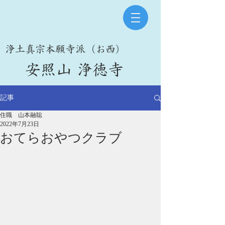
​浄土真宗本願寺派（お西）
​安照山 浄徳寺
記事
住職 山本融聡
2022年7月23日
おてらおやつクラブ