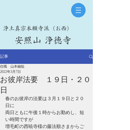
​浄土真宗本願寺派（お西）
​安照山 浄徳寺
記事
住職 山本融聡
2022年3月7日
お彼岸法要 １９日・２０
日
春のお彼岸の法要は３月１９日と２０
日に
両日ともに午後１時からお勤めし、短
い時間ですが
増毛町の西暁寺様の藤法順さまからご