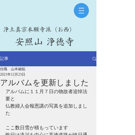
​浄土真宗本願寺派（お西）
​安照山 浄徳寺
記事
住職 山本融聡
2021年12月23日
アルバムを更新しました
アルバムに１１月７日の物故者追悼法
要と
仏教婦人会報恩講の写真を追加しまし
た
ここ数日雪が積もっています
昨日は滝川を中心に高速道路が終日通