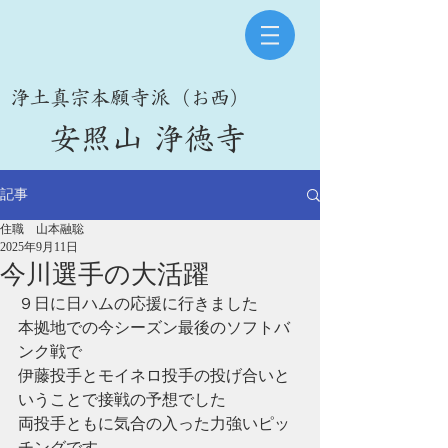
​浄土真宗本願寺派（お西）
​安照山 浄徳寺
記事
住職 山本融聡
2025年9月11日
今川選手の大活躍
９日に日ハムの応援に行きました
本拠地での今シーズン最後のソフトバ
ンク戦で
伊藤投手とモイネロ投手の投げ合いと
いうことで接戦の予想でした
両投手ともに気合の入った力強いピッ
チングです