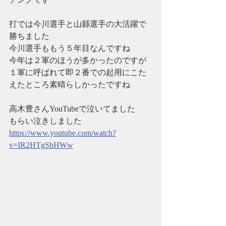
打では今川選手と山縣選手の大活躍で
勝ちました
今川選手ももう５年目なんですね
今年は２軍のほうが多かったのですが
１軍に呼ばれて即２番での起用にこた
えたところ素晴らしかったですね
高木豊さんYouTubeで泣いてました
もらい泣きしました
https://www.youtube.com/watch?
v=IR2HTgSbHWw