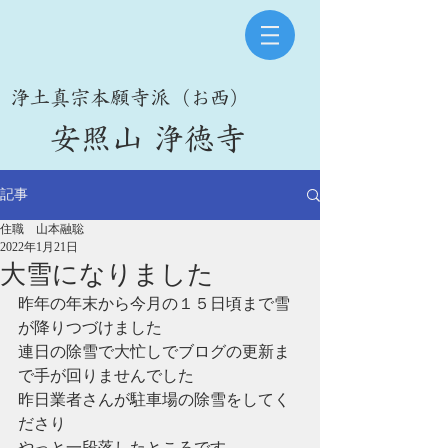
​浄土真宗本願寺派（お西）
​安照山 浄徳寺
記事
住職 山本融聡
2022年1月21日
大雪になりました
昨年の年末から今月の１５日頃まで雪
が降りつづけました
連日の除雪で大忙しでブログの更新ま
で手が回りませんでした
昨日業者さんが駐車場の除雪をしてく
ださり
やっと一段落したところです