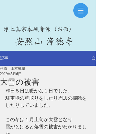
​浄土真宗本願寺派（お西）
​安照山 浄徳寺
記事
住職 山本融聡
2022年5月6日
大雪の被害
昨日５日は暖かな１日でした。
駐車場の草取りをしたり周辺の掃除を
したりしていました。
この冬は１月上旬が大雪となり
雪がとけると落雪の被害がわかりまし
た。