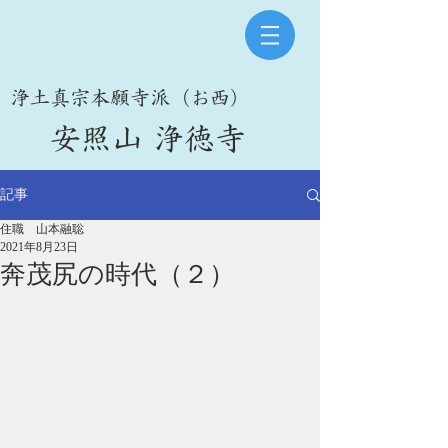
​浄土真宗本願寺派（お西）
​安照山 浄徳寺
記事
住職 山本融聡
2021年8月23日
奔茂尻の時代（２）