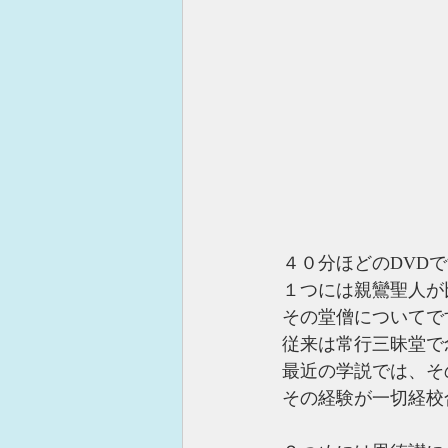
４０分ほどのDVD
１つには親鸞聖人が
その堂僧についてで
従来は常行三昧堂で
最近の学説では、そ
その経験が一切経校