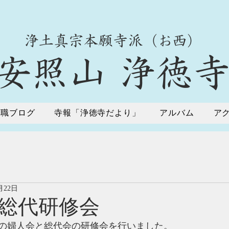
​浄土真宗本願寺派（お西）
​安照山 浄徳
住職ブログ
寺報「浄徳寺だより」
アルバム
ア
月22日
総代研修会
の婦人会と総代会の研修会を行いました。