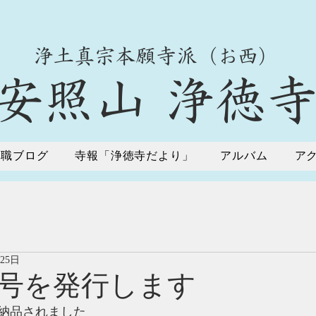
​浄土真宗本願寺派（お西）
​安照山 浄徳
住職ブログ
寺報「浄徳寺だより」
アルバム
ア
月25日
号を発行します
納品されました