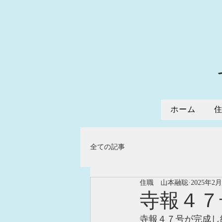
ホーム
全ての記事
住職 山本融聡
2025年2
寺報４７
寺報４７号が完成し