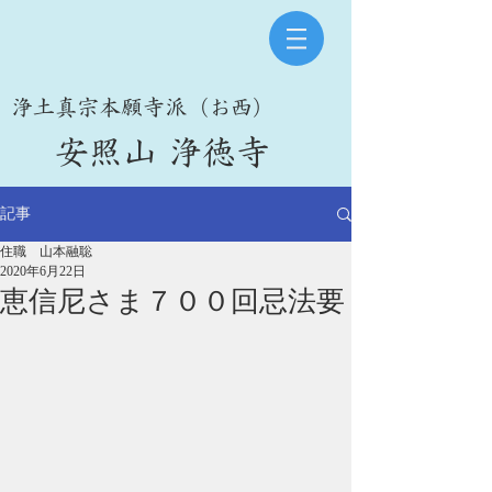
​浄土真宗本願寺派（お西）
​安照山 浄徳寺
記事
住職 山本融聡
2020年6月22日
恵信尼さま７００回忌法要