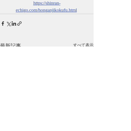
https://shinran-
echigo.com/honganjikokufu.html
最新記事
すべて表示