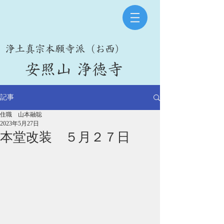
​浄土真宗本願寺派（お西）
​安照山 浄徳寺
記事
住職 山本融聡
2023年5月27日
本堂改装 ５月２７日