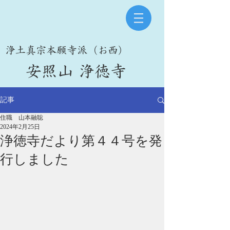
​浄土真宗本願寺派（お西）
​安照山 浄徳寺
記事
住職 山本融聡
2024年2月25日
浄徳寺だより第４４号を発
行しました