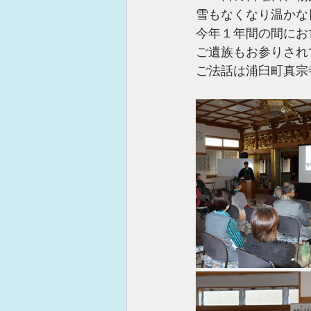
雪もなくなり温かな
今年１年間の間にお
ご遺族もお参りされ
ご法話は浦臼町真宗