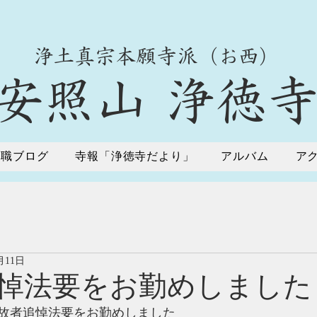
​浄土真宗本願寺派（お西）
​安照山 浄徳
住職ブログ
寺報「浄徳寺だより」
アルバム
ア
月11日
悼法要をお勤めしました
故者追悼法要をお勤めしました