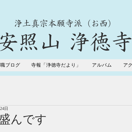
​浄土真宗本願寺派（お西）
​安照山 浄徳
住職ブログ
寺報「浄徳寺だより」
アルバム
ア
月24日
盛んです