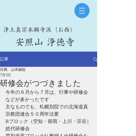
​浄土真宗本願寺派（お西）
​安照山 浄徳寺
記事
住職 山本融聡
7月3日
研修会がつづきました
今年の６月から７月は、行事や研修会
などが多かったです
主なものでも、札幌別院での北海道真
宗教団連合５０周年法要
Bブロック（空知・留萌・上川・宗谷）
総代研修会
芦別赤平ブロック仏教婦人会研修会を