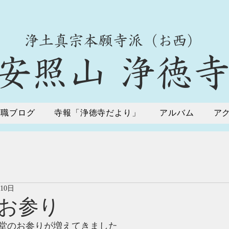
​浄土真宗本願寺派（お西）
​安照山 浄徳
住職ブログ
寺報「浄徳寺だより」
アルバム
ア
月10日
お参り
堂のお参りが増えてきました