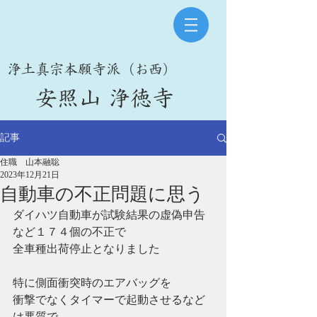
​浄土真宗本願寺派（お西）
​安照山 浄徳寺
記事
住職 山本融聡
2023年12月21日
自動車の不正問題に思う
ダイハツ自動車が試験結果の虚偽申告
など１７４個の不正で
全車種出荷停止となりました
特に側面衝突時のエアバッグを
衝撃でなくタイマーで起動させるなど
は悪質で