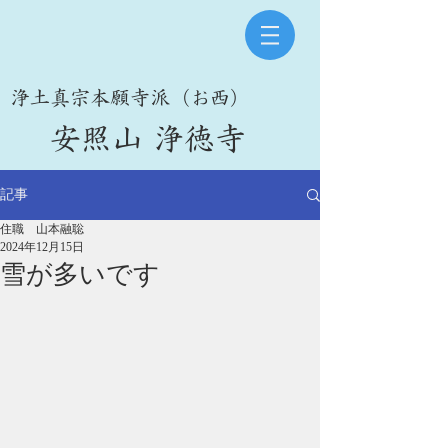
​浄土真宗本願寺派（お西）
​安照山 浄徳寺
記事
住職 山本融聡
2024年12月15日
雪が多いです