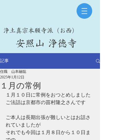
​浄土真宗本願寺派（お西）
​安照山 浄徳寺
記事
住職 山本融聡
2025年1月12日
１月の常例
１月１０日に常例をおつとめしました
ご法話は京都市の苗村隆之さんです
ご本人は長期出張が難しいとはお話さ
れていましたが
それでも今回は１月８日から１０日ま
での