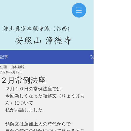
​浄土真宗本願寺派（お西）
​安照山 浄徳寺
記事
住職 山本融聡
2023年2月12日
２月常例法座
２月１０日の常例法座では
今回新しくなった領解文（りょうげも
ん）について
私がお話しました
領解文は蓮如上人の時代からで
自分の信仰の領解について述べるとこ