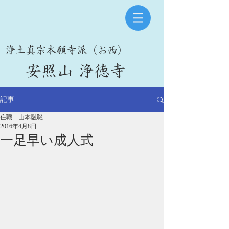
​浄土真宗本願寺派（お西）
​安照山 浄徳寺
記事
住職 山本融聡
2016年4月8日
一足早い成人式