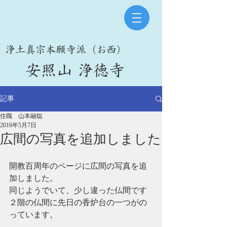
​浄土真宗本願寺派（お西）
​安照山 浄徳寺
記事
住職 山本融聡
2016年5月7日
広間の写真を追加しました
開教百周年のページに広間の写真を追
加しました。
同じようでいて、少し違った仏間です
２階の仏間に先日の香炉台の一つがの
っています。