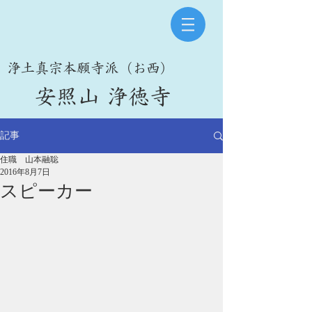
​浄土真宗本願寺派（お西）
​安照山 浄徳寺
記事
住職 山本融聡
2016年8月7日
スピーカー