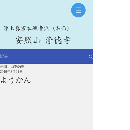
​浄土真宗本願寺派（お西）
​安照山 浄徳寺
記事
住職 山本融聡
2016年8月21日
ようかん