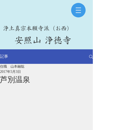
​浄土真宗本願寺派（お西）
​安照山 浄徳寺
記事
住職 山本融聡
2017年5月3日
芦別温泉