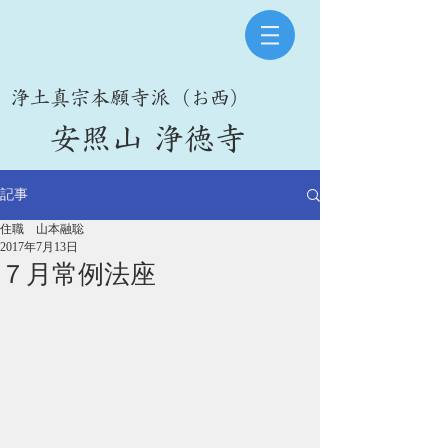
​浄土真宗本願寺派（お西）
​安照山 浄徳寺
記事
住職 山本融聡
2017年7月13日
７月常例法座