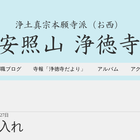
​浄土真宗本願寺派（お西）
​安照山 浄徳
住職ブログ
寺報「浄徳寺だより」
アルバム
ア
月27日
入れ