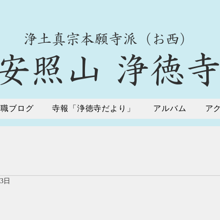
​浄土真宗本願寺派（お西）
​安照山 浄徳
住職ブログ
寺報「浄徳寺だより」
アルバム
ア
月3日