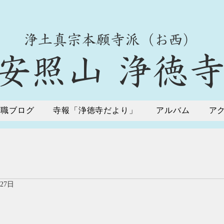
​浄土真宗本願寺派（お西）
​安照山 浄徳
住職ブログ
寺報「浄徳寺だより」
アルバム
ア
月27日