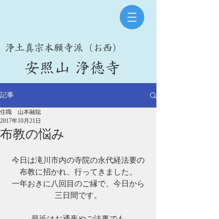
​浄土真宗本願寺派（お西）
​安照山 浄徳寺
記事
住職 山本融聡
2017年10月21日
布教の悩み
今日は滝川市内の寺院の永代経法要の
布教に招かれ、行ってきました。
一年おきに八回目のご縁で、今日から
三日間です。
最近はお通夜やご法事でも