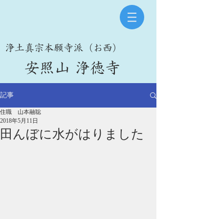
​浄土真宗本願寺派（お西）
​安照山 浄徳寺
記事
住職 山本融聡
2018年5月11日
田んぼに水がはりました