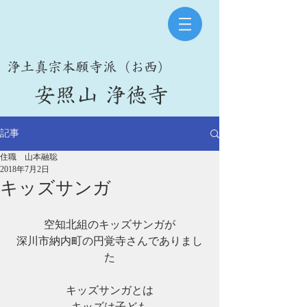
​浄土真宗本願寺派（お西）
​安照山 浄徳寺
記事
住職 山本融聡
2018年7月2日
キッズサンガ
空知北組のキッズサンガが
深川市納内町の円覚寺さんでありまし
た
キッズサンガとは
キッズは子ども