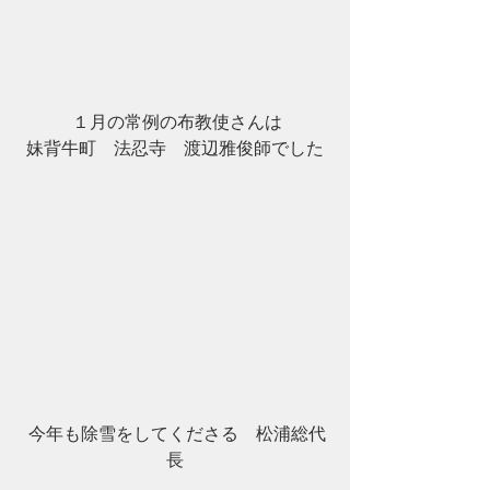
 １月の常例の布教使さんは
妹背牛町　法忍寺　渡辺雅俊師でした
 今年も除雪をしてくださる　松浦総代
長