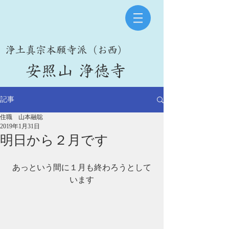
​浄土真宗本願寺派（お西）
​安照山 浄徳寺
記事
住職 山本融聡
2019年1月31日
明日から２月です
あっという間に１月も終わろうとして
います