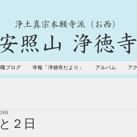
​浄土真宗本願寺派（お西）
​安照山 浄徳
住職ブログ
寺報「浄徳寺だより」
アルバム
ア
月29日
と２日