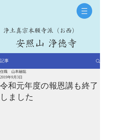
​浄土真宗本願寺派（お西）
​安照山 浄徳寺
記事
住職 山本融聡
2019年9月3日
令和元年度の報恩講も終了
しました