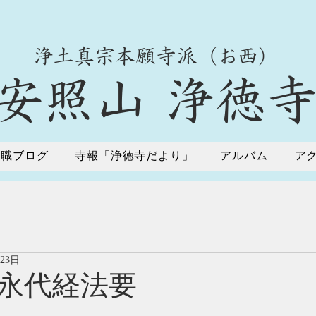
​浄土真宗本願寺派（お西）
​安照山 浄徳
住職ブログ
寺報「浄徳寺だより」
アルバム
ア
月23日
永代経法要