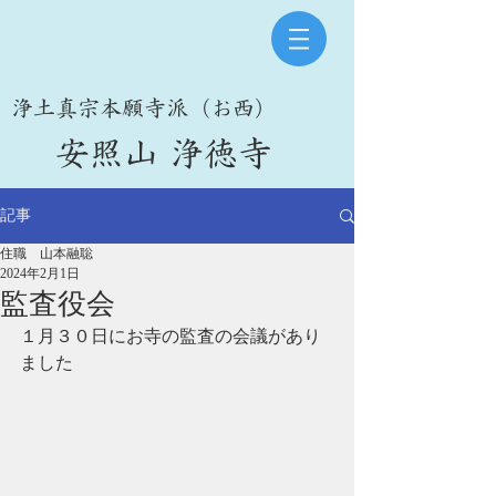
​浄土真宗本願寺派（お西）
​安照山 浄徳寺
記事
住職 山本融聡
2024年2月1日
監査役会
１月３０日にお寺の監査の会議があり
ました