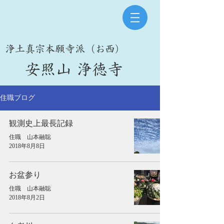
​浄土真宗本願寺派（お西）
​安照山 浄徳寺
住職ブログ
観測史上最長記録
住職 山本融聡
2018年8月8日
お盆参り
住職 山本融聡
2018年8月2日